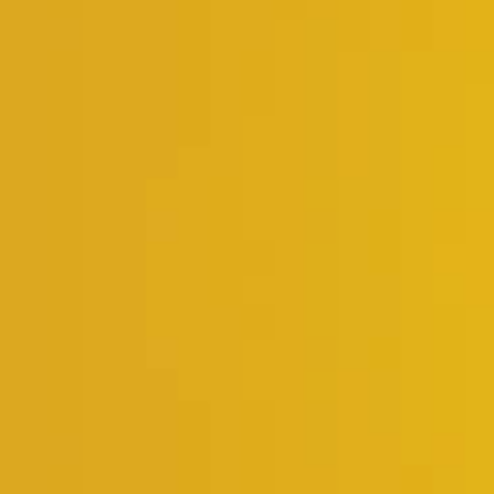
Evolucio
contigo, 
una estra