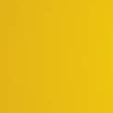
namos
diseñamos
tegia
para