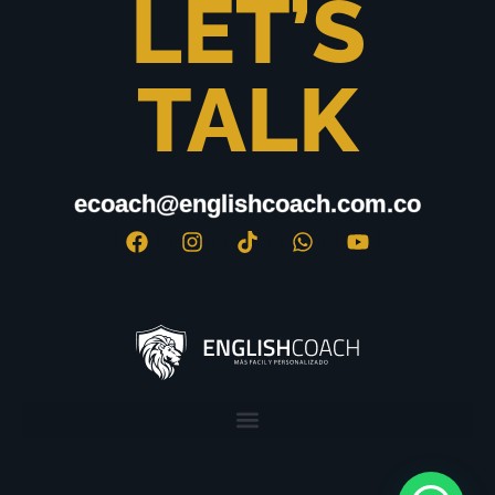
LET’S
TALK
ecoach@englishcoach.com.co
ecoach@englishcoach.com.co